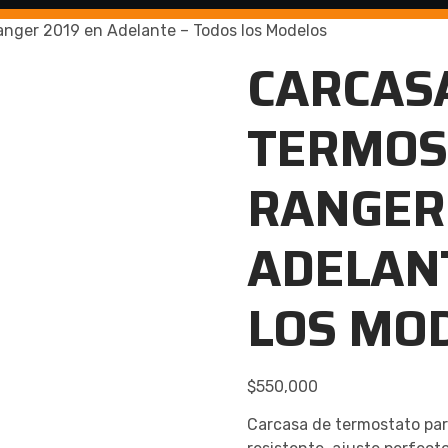
anger 2019 en Adelante – Todos los Modelos
CARCAS
TERMOS
RANGER 
ADELANT
LOS MO
$
550,000
Carcasa de termostato par