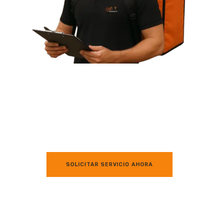
Con
Colombian Time Service Mensajería
tienes la
tranquilidad de contar con un servicio
seguro, rápido y
eficiente
, ideal para empresas, talleres y clientes particulares
que buscan cumplimiento y confianza.
SOLICITAR SERVICIO AHORA